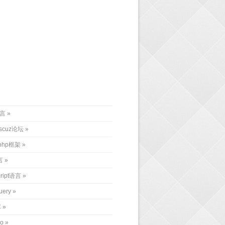
语言
iscuz论坛
php框架
言
cript语言
uery
库
o