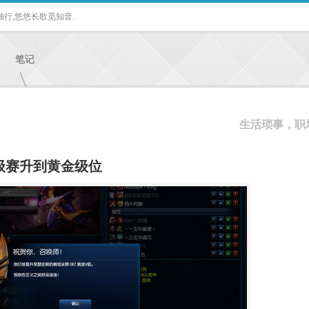
独行,悠悠长歌觅知音.
笔记
生活琐事，职
定级赛升到黄金级位