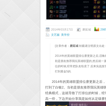
2014年03月17日
磨延城
298
文艺贩
美学控
[文章作者：
磨延城
转载请注明原文出处
2014年的英雄联盟排位赛更新之后,召唤
初是朋友推荐我玩英雄联盟的,然后就一
位的时候,经常把队友给卖了.后来实战发
打到黄金5的.
2014年的英雄联盟排位赛更新之后
打到了白银2。当初是朋友推荐我玩英雄
经典模式，这就导致了打排位的时候，经
高一些，下边开始分享我是如何从定级赛