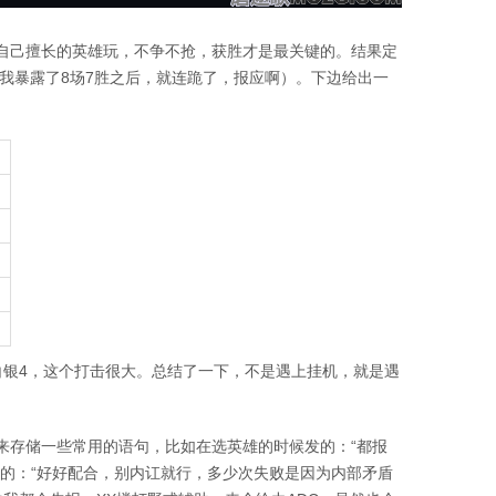
自己擅长的英雄玩，不争不抢，获胜才是最关键的。结果定
从我暴露了8场7胜之后，就连跪了，报应啊）。下边给出一
白银4，这个打击很大。总结了一下，不是遇上挂机，就是遇
来存储一些常用的语句，比如在选英雄的时候发的：“都报
发的：“好好配合，别内讧就行，多少次失败是因为内部矛盾