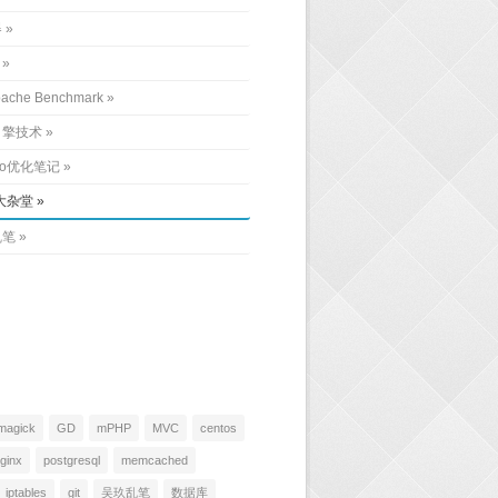
器
ache Benchmark
引擎技术
eo优化笔记
大杂堂
乱笔
magick
GD
mPHP
MVC
centos
ginx
postgresql
memcached
iptables
git
吴玖乱笔
数据库