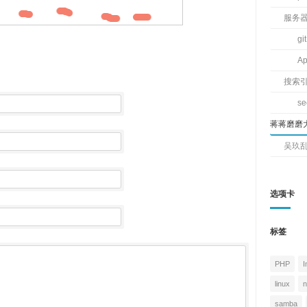
服务
git
Ap
搜索
s
蒋蒋磨磨
吴玖
选项卡
标签
PHP
I
linux
n
samba