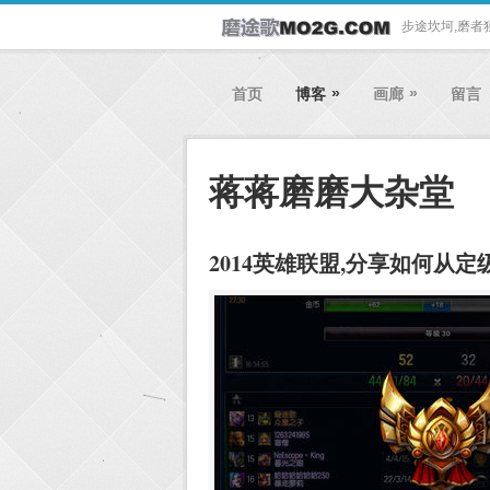
步途坎坷,磨者
»
»
首页
博客
画廊
留言
蒋蒋磨磨大杂堂
2014英雄联盟,分享如何从