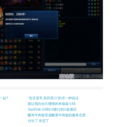
一起?
“忠言逆耳,良药苦口”的另一种说法
能让我向自己憧憬的幸福奋斗吗
SanDisk USB3.0接口的U盘测试
酸笋牛肉饭变成酸菜牛肉饭的服务态度
付出了,失恋了