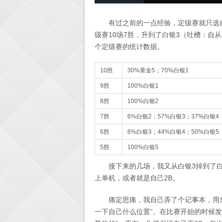
有过之前的一点经验，定级赛就只选
级赛10场7胜，升到了白银3（吐槽：自
个定级赛的统计数据。
10胜
30%黄金5；70%白银1
9胜
100%白银1
8胜
100%白银2
7胜
6%白银2；57%白银3；37%白银4
6胜
6%白银3；44%白银4；50%白银5
5胜
100%白银5
接下来的几场，我又从白银3掉到了
上单机，或者就是自己2B。
痛定思痛，我自己弄了个记事本，用
一下自己什么位置”。在比赛开始的时候