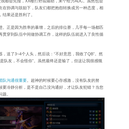
次我都会先报，XX楼打野或辅助，来个给力ADC。虽然也会
次在协调与鼓励下，队友们都把抱怨转换成另一种态度，相
，结果还是胜利了。
进。正是因为胜率的暴增，之后的排位赛，几乎每一场都匹
再贯穿到队伍中间做协调工作，这样的队伍就进入了良性循
，送了3~4个人头，然后说：“不好意思，我收了QB”。然
们是队友，不会怪你”。虽然最终还是输了，但这让我很感慨
团队沟通很重要
。超神的时候要心存感激，没有队友的努
候要冷静分析，是不是自己没沟通好，才让队友犯错？当您
问题。