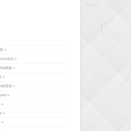
语言
iscuz论坛
php框架
言
cript语言
uery
库
o
器