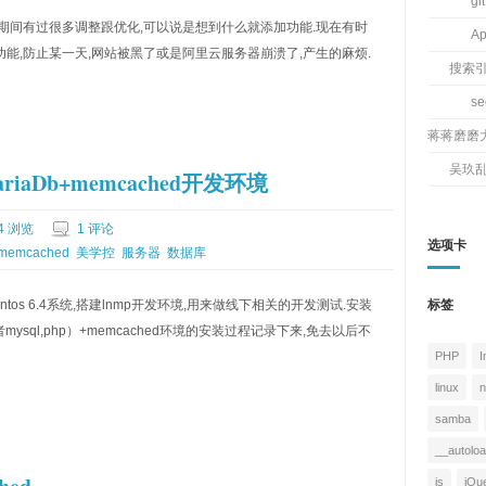
git
行期间有过很多调整跟优化,可以说是想到什么就添加功能.现在有时
Ap
能,防止某一天,网站被黑了或是阿里云服务器崩溃了,产生的麻烦.
搜索
s
蒋蒋磨磨
吴玖
+MariaDb+memcached开发环境
4 浏览
1 评论
选项卡
memcached
美学控
服务器
数据库
tos 6.4系统,搭建lnmp开发环境,用来做线下相关的开发测试.安装
标签
db或者mysql,php）+memcached环境的安装过程记录下来,免去以后不
PHP
I
linux
n
samba
__autolo
js
jQu