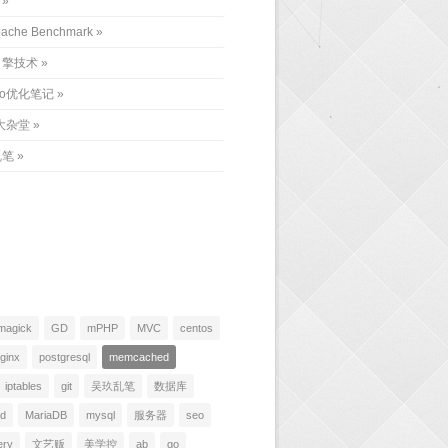
ache Benchmark
引擎技术
eo优化笔记
大杂堂
乱笔
magick
GD
mPHP
MVC
centos
ginx
postgresql
memcached
iptables
git
吴玖乱笔
数据库
ad
MariaDB
mysql
服务器
seo
ery
文艺贩
美学控
ab
go