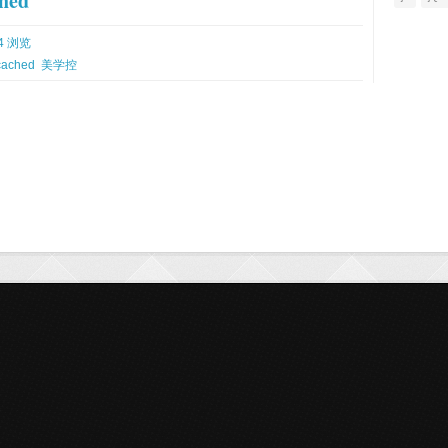
hed
4 浏览
ached
美学控