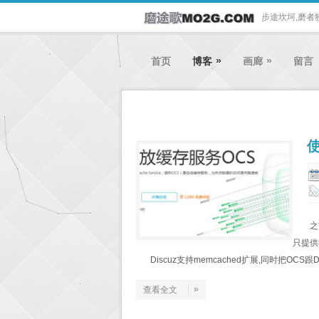
步途坎坷,磨者
»
»
首页
博客
画廊
留言
使
之
只提供
Discuz支持memcached扩展,同时把OCS跟
»
查看全文