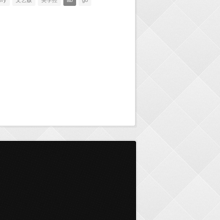
ery
文艺贩
美学控
ab
go