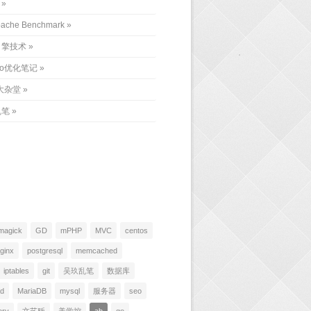
ache Benchmark
引擎技术
eo优化笔记
大杂堂
乱笔
magick
GD
mPHP
MVC
centos
ginx
postgresql
memcached
iptables
git
吴玖乱笔
数据库
ad
MariaDB
mysql
服务器
seo