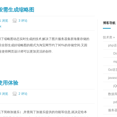
HP按需生成缩略图
1 浏览
3 评论
博客导航
x
技术类
了缩略图动态实时生成的技术,解决了图片服务器集群海量存储的
前全部生成好缩略图的模式为淘宝网节约了90%的存储空间.又因
php
这使得网页设计师可以更加灵活的创作.
D
m
Go语
javas
使用体验
jQ
3 浏览
2 评论
数据
pd
服务
下简称加速乐）,并查阅了加速乐提供的功能等信息,就决定给本