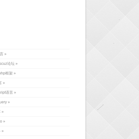
语言
iscuz论坛
php框架
言
cript语言
uery
库
o
器