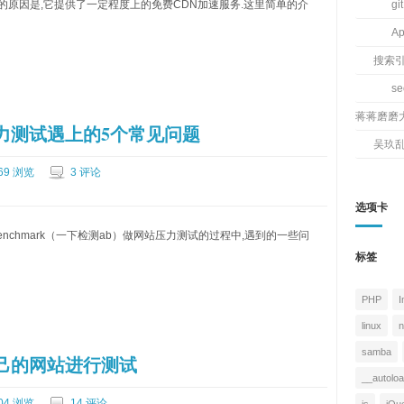
的原因是,它提供了一定程度上的免费CDN加速服务.这里简单的介
git
Ap
搜索
s
蒋蒋磨磨
k做压力测试遇上的5个常见问题
吴玖
69 浏览
3 评论
选项卡
enchmark（一下检测ab）做网站压力测试的过程中,遇到的一些问
标签
PHP
I
linux
n
samba
k给自己的网站进行测试
__autolo
04 浏览
14 评论