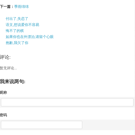
下一篇：
季雨绵绵
付出了,失恋了
语文,想说爱你不容易
悔不了的棋
如果你也在外漂泊,请留个心眼
抱歉,我欠了你
评论:
暂无评论...
我来说两句:
昵称
密码