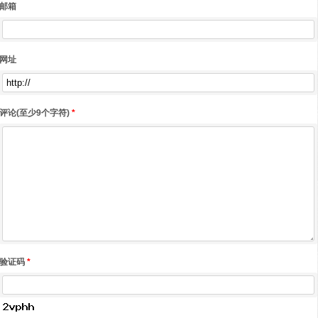
邮箱
网址
评论(至少9个字符)
*
验证码
*