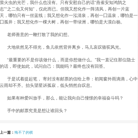
萤火虫的光芒，我什么也没有。只有安慰自己的话“燕雀安知鸿鹄之
志”“之二虫又何知”，仅此而已。但我又想化作一阵清风，再创一片蓝
天，哪怕只有一丝蓝线；我又想化作一泓清泉，再创一囗温泉，哪怕是一
囗孤井；我又想化作一棵大树，再创一带绿洲，哪怕是大漠白杨。
老师善意的一鞭打散了我的幻想。
大地依然见不得光，鱼儿依然背井离乡，马儿哀叹骆驼风光。
“最重要的不是你该做什么，而是你想做什么。”我一直记住那位隐士
的话，即使如此，试问自己：我能吗？最终也没有回答。
于是试着提起笔， 寄封没有邮票的信给上帝：初闻窗外雨滴滴，心中
云雨却不齐。抬头望星诉孤寂，低头悄然自叹息。
如果有种爱叫放手，那么，能让我向自己憧憬的幸福奋斗吗？
手中的邮票究竟是想让谁回头？
上一篇：
悔不了的棋