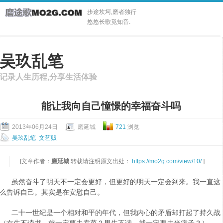
步途坎坷,磨者独行
悠悠长歌觅知音.
吴玖乱笔
记录人生历程,分享生活体验
能让我向自己憧憬的幸福奋斗吗
2013年06月24日
磨延城
721
浏览
吴玖乱笔
文艺贩
[文章作者：
磨延城
转载请注明原文出处：
https://mo2g.com/view/10/
]
虽然奋斗了明天不一定会更好，但更好的明天一定会到来。我一直这
么告诉自己。其实是在安慰自己。
二十一世纪是一个相对和平的年代，但我内心的矛盾却打起了持久战