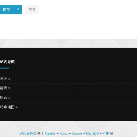
»
提交
重置
站内导航
博客
画廊
留言
站点地图
Web服务器
基于
Centos
+
Nginx
+
Swoole
+
MariaDB
+
PHP
搭