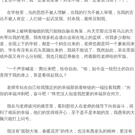
（女生不读书，就一定要去卖菜？男生不读，就一定要去当痞子？）。
在学校里，当的思想不被人理解，当我的行为不被人审视，当我的言
论不被人肯定，人们就一起讥笑我、封杀我，最终压制我。
精神上被铐着枷锁的我只能独自躲在角落，向天空那点没有乌云的方
向寄出我的笔墨。我有很多机会逃出这画在地上的监狱，但我多少都知
道，全国上下的学校，都是一个妈生出来的，老师也都是同一个爹捡回来
的。学生有没有从石头里蹦出来的，我就不敢说了。既然如此，呆在里面
或外面又有什么分别呢。我也只能忍辱偷生，闭着眼吃老师给的牢饭。
“一个声音喊道：‘爬出来吧，给你自由。’”哈，如今这一段烈士的自白
竟用于我的身上，算是看得起我么？
老师常站在自己给我预定的的幸福那抓着铁链的一端拉着我爬：“向
你的幸福冲刺吧，奋斗吧！”终究没人知道我想要的幸福所在何方。
我在与老师拔河的痛苦里，看到那些人在老师的领导下向前奋斗，得
到了相应的幸福，他们的笑得很开心，至于是不是本能的笑，我愚笨的大
脑只能打上问号。
我没有“面朝大海，春暖花开”的伟大，也没有愚老头的精神，更没有