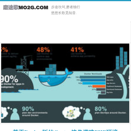
步途坎坷,磨者独行
悠悠长歌觅知音.