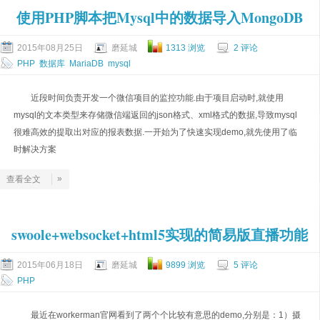
使用PHP脚本把Mysql中的数据导入MongoDB
2015年08月25日
磨延城
1313 浏览
2 评论
PHP
数据库
MariaDB
mysql
近段时间负责开发一个微信项目的监控功能.由于项目启动时,就使用
mysql的文本类型来存储微信端返回的json格式、xml格式的数据,导致mysql
很难高效的提取出对应的报表数据.一开始为了快速实现demo,就先使用了临
时解决方案
»
查看全文
swoole+websocket+html5实现的简易版直播功能
2015年06月18日
磨延城
9899 浏览
5 评论
PHP
最近在workerman官网看到了两个个比较有意思的demo,分别是：1）摄