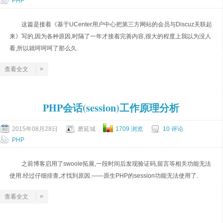
PHP
这篇是接着《基于UCenter用户中心把第三方网站的会员与Discuz关联起
来》写的,因为各种原因,时隔了一年才接着完善内容,很大的程度上我以为没人
看,所以就呵呵呵了那么久.
»
查看全文
PHP会话(session)工作原理分析
2015年08月28日
磨延城
1709 浏览
10 评论
PHP
之前博客启用了swoole拓展,一段时间后发现验证码,留言等相关功能无法
使用.经过仔细排查,才找到原因.——原生PHP的session功能无法使用了.
»
查看全文