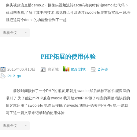
像头视频流直播demo.2）摄像头视频流转ascii码流实时传输demo.把代码下
载回来查看,了解了其中的技术,感觉自己可以通过swoole拓展​重新实现一遍.并
且把这两个demo的功能整合到了一起.
»
查看全文
PHP拓展的使用体验
2015年06月10日
磨延城
859 浏览
2 评论
PHP
go
前段时间接触了一个PHP的拓展,那就是swoole,然后就被它的性能深深的
吸引了.为了能让mPHP兼容swoole,我开始对mPHP做了相应的调整,很快我的
博客就启用了swoole拓展.​自从接触了swoole,我就开始关注PHP拓展,于是就
写了这一篇文章来记录我的使用体验.
»
查看全文