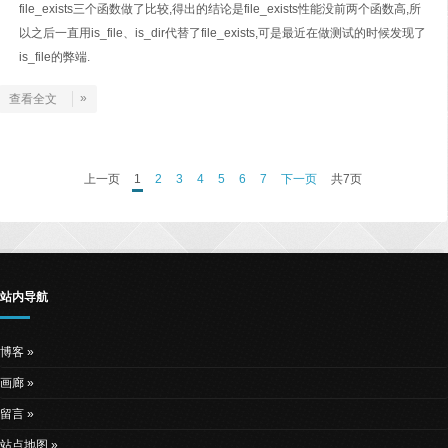
file_exists三个函数做了比较,得出的结论是file_exists性能没前两个函数高,所
以之后一直用is_file、is_dir代替了file_exists,可是最近在做测试的时候发现了
is_file的弊端.
»
查看全文
上一页
1
2
3
4
5
6
7
下一页
共7页
站内导航
博客
画廊
留言
站点地图