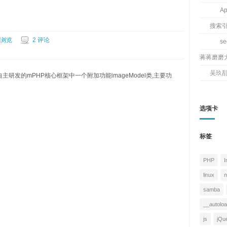
Ap
搜索
 浏览
2 评论
s
蒋蒋磨磨
吴玖
主研发的mPHP核心框架中一个附加功能imageModel类,主要功
选项卡
标签
PHP
I
linux
n
samba
__autolo
js
jQu