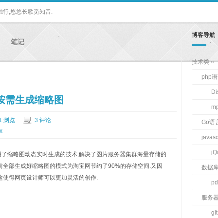
独行,悠悠长歌觅知音.
博客导航
笔记
技术类
php
D
HP按需生成缩略图
m
1 浏览
3 评论
Go语
x
javas
jQ
了缩略图动态实时生成的技术,解决了图片服务器集群海量存储的
前全部生成好缩略图的模式为淘宝网节约了90%的存储空间.又因
数据
这使得网页设计师可以更加灵活的创作.
pd
服务
git