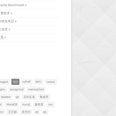
ache Benchmark
引擎技术
eo优化笔记
大杂堂
乱笔
magick
GD
mPHP
MVC
centos
ginx
postgresql
memcached
iptables
git
吴玖乱笔
数据库
ad
MariaDB
mysql
服务器
seo
ery
文艺贩
美学控
ab
go