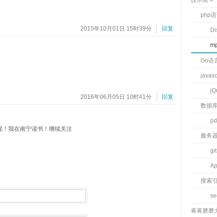
技术类
php
2015年10月01日 15时39分
回复
D
m
Go语
javas
jQ
2016年06月05日 10时41分
回复
数据
pd
现！我在南宁读书！继续关注
服务
git
Ap
搜索
s
蒋蒋磨磨