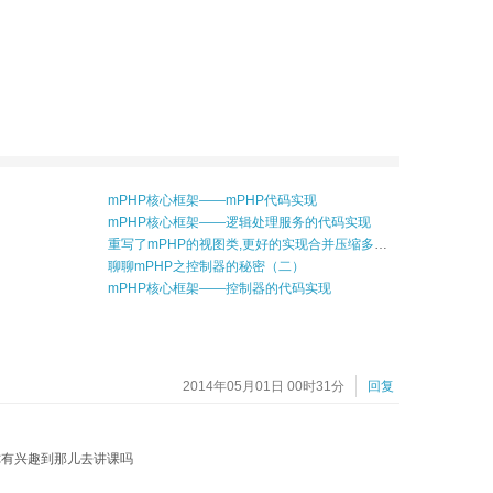
mPHP核心框架——mPHP代码实现
mPHP核心框架——逻辑处理服务的代码实现
重写了mPHP的视图类,更好的实现合并压缩多个js与css
聊聊mPHP之控制器的秘密（二）
mPHP核心框架——控制器的代码实现
2014年05月01日 00时31分
回复
，你有兴趣到那儿去讲课吗