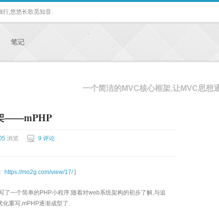
独行,悠悠长歌觅知音.
笔记
一个简洁的MVC核心框架,让MVC思想
架——mPHP
05
浏览
9 评论
：
https://mo2g.com/view/17/
]
写了一个简单的PHP小程序.随着对web系统架构的初步了解,与追
化重写,mPHP逐渐成型了.