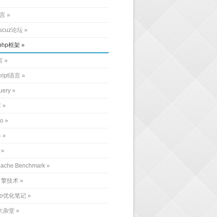
语言
iscuz论坛
php框架
言
cript语言
uery
库
o
器
ache Benchmark
引擎技术
eo优化笔记
大杂堂