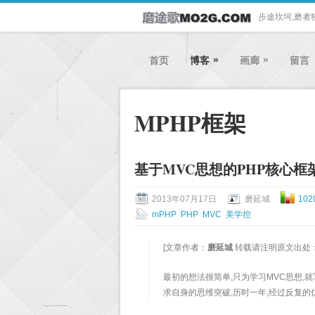
步途坎坷,磨者
»
»
首页
博客
画廊
留言
MPHP框架
基于MVC思想的PHP核心框
2013年07月17日
磨延城
102
mPHP
PHP
MVC
美学控
[文章作者：
磨延城
转载请注明原文出处
最初的想法很简单,只为学习MVC思想,就
求自身的思维突破,历时一年,经过反复的优