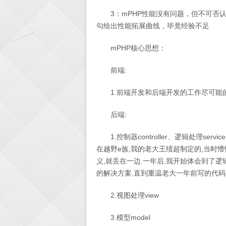
3：mPHP性能没有问题，但不可
勾绘出性能拓展曲线，毕竟经验不足
mPHP核心思想：
前端:
1.前端开发和后端开发的工作尽可
后端:
1.控制器controller、逻辑处理se
在越野e族,我的老大王绩超制定的,当时
义,就丢在一边.一年后,我开始体会到了
的解决方案.直到重温老大一年前写的代码
2.视图处理view
3.模型model