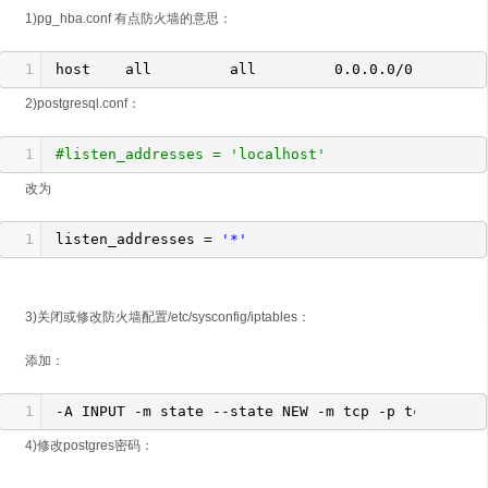
1)pg_hba.conf 有点防火墙的意思：
1
host all all 0.0.0.0
/0
2)postgresql.conf：
1
#listen_addresses = 'localhost'
改为
1
listen_addresses =
'*'
3)关闭或修改防火墙配置/etc/sysconfig/iptables：
添加：
1
-A INPUT -m state --state NEW -m tcp -p tcp --dpo
4)修改postgres密码：