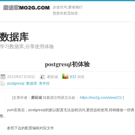
步途坎坷,磨者独行
悠悠长歌觅知音.
数据库
学习数据库,分享使用体验
postgresql初体验
2013年07月30日
磨延城
832
浏览
postgresql
数据库
美学控
[文章作者：
磨延城
转载请注明原文出处：
https://mo2g.com/view/21/
]
yum安装后，postgresql的默认配置无法远程访问,要想远程使用,得稍微做一些调
整。
参照下边的配置编辑对应文件