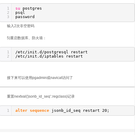
1
su
postgres
2
psq
3
password
输入2次非空密码
5)重启数据库、防火墙：
1
/etc/init
.d
/postgresql
restart
2
/etc/init
.d
/iptables
restart
接下来可以使用pgadmin或navicat访问了
重置nextval('jsonb_id_seq'::regclass)记录
1
alter
sequence
jsonb_id_seq restart 20;