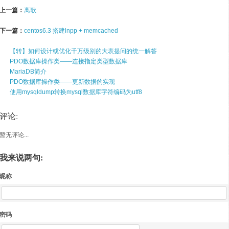
上一篇：
离歌
下一篇：
centos6.3 搭建lnpp + memcached
【转】如何设计或优化千万级别的大表提问的统一解答
PDO数据库操作类——连接指定类型数据库
MariaDB简介
PDO数据库操作类——更新数据的实现
使用mysqldump转换mysql数据库字符编码为utf8
评论:
暂无评论...
我来说两句:
昵称
密码