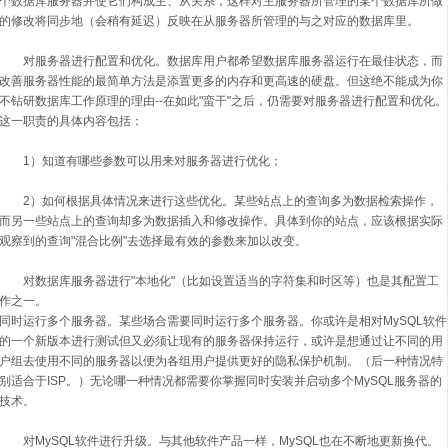
个数据库服务器并使它们构成主、从关系，这样对主服务器所管理的某个数据库所做
的修改将同步地（会稍有延迟）反映在从服务器所管理的与之对应的数据库里。
对服务器进行配置和优化。数据库用户都希望数据库服务器运行在最佳状态，而
改善服务器性能的最简单方法是添置更多的内存和更高速的硬盘。但这绝不能成为你
不钻研数据库工作原理的理由--在如此"蛮干"之后，仍需要对服务器进行配置和优化。
这一职责的具体内容包括：
1）知道有哪些参数可以用来对服务器进行优化；
2）如何根据具体情况来进行这些优化。某些站点上的查询多为数据检索操作，
而另一些站点上的查询却多为数据插入和修改操作。具体到你的站点，应该根据实际
观察到的查询"混合比例"去选择最有效的参数来加以改变。
对数据库服务器进行"本地化"（比如设置适当的字符集和时区等）也是其配置工
作之一。
同时运行多个服务器。某些场合需要同时运行多个服务器。你或许是相对MySQL软件
的一个新版本进行测试但又必须让现有的服务器保持运行，或许是想通过让不同的用
户组去使用不同的服务器以便为各组用户提供更好的隐私保护机制。（后一种情况特
别适合于ISP。）无论哪一种情况都需要你掌握同时安装并启动多个MySQL服务器的
技术。
对MySQL软件进行升级。与其他软件产品一样，MySQL也在不断地更新换代。