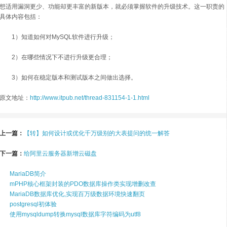
想适用漏洞更少、功能却更丰富的新版本，就必须掌握软件的升级技术。这一职责的
具体内容包括：
1）知道如何对MySQL软件进行升级；
2）在哪些情况下不进行升级更合理；
3）如何在稳定版本和测试版本之间做出选择。
原文地址：
http://www.itpub.net/thread-831154-1-1.html
上一篇：
【转】如何设计或优化千万级别的大表提问的统一解答
下一篇：
给阿里云服务器新增云磁盘
MariaDB简介
mPHP核心框架封装的PDO数据库操作类实现增删改查
MariaDB数据库优化,实现百万级数据环境快速翻页
postgresql初体验
使用mysqldump转换mysql数据库字符编码为utf8