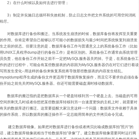
2）在什么时候以及如何去进行管理；
3）制定并实施日志循环和失效机制，防止日志文件把文件系统的可用空间消耗
殆尽。
对数据库进行备份和搬迁。当系统发生崩溃的时候，数据库备份将发挥至关重要
的作用。你肯定希望自己能够以尽可能小的数据损失与最少时间把系统恢复到崩溃发
生之前的状态。但要注意的是，数据库备份工作与普通意义上的系统备份工作（比如
用UNIX工具程序dump进行的备份工作）是有区别的。系统备份工作通常由系统管理
员负责，他在备份工作开始之前不一定把MySQL服务器关闭掉。于是，在系统备份工
作的进行过程中，可能会有某些数据表的内容因为MySQL服务器仍在对它们进行着读
写而发生变化--用这样的备份来恢复系统将导致那些数据表的内容发生错乱。
mysqldump程序生成的备份文件更适用于数据库恢复操作，而且它不要求你必须在备
份开始之前先关闭MySQL服务器。你还可能需要磁盘满时移动数据库。
数据库的搬迁指的是把数据库从一个硬盘转移到另一个硬盘上去。当磁盘的可用
空间所剩无几时或者你想把某些数据库转移到另一台速度更快的主机上时，就需要对
有关的数据库进行搬迁。这里要提醒大家注意这样一个问题：数据库文件依赖于具体
的操作系统，所以数据库的搬迁操作不一定总能用简单的文件拷贝命令完成。
建立数据库镜像。如果把对数据库进行备份或者拷贝比喻成数据库拍"照片"的
话，建立数据库镜像就相当于给数据库拍"录像"了。建立数据库镜像需要同时运行两