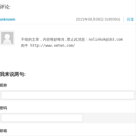
评论:
unknown
2015年06月08日 01时09分
回复
不错的文章，内容惟妙惟肖.禁止此消息：nolinkok@163.com

肉牛 http://www.xmten.com/
我来说两句:
昵称
密码
邮箱