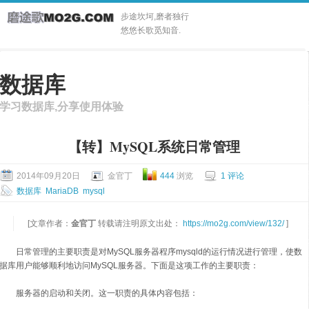
步途坎坷,磨者独行
悠悠长歌觅知音.
数据库
学习数据库,分享使用体验
【转】MySQL系统日常管理
2014年09月20日
金官丁
444
浏览
1 评论
数据库
MariaDB
mysql
[文章作者：
金官丁
转载请注明原文出处：
https://mo2g.com/view/132/
]
日常管理的主要职责是对MySQL服务器程序mysqld的运行情况进行管理，使数
据库用户能够顺利地访问MySQL服务器。下面是这项工作的主要职责：
服务器的启动和关闭。这一职责的具体内容包括：