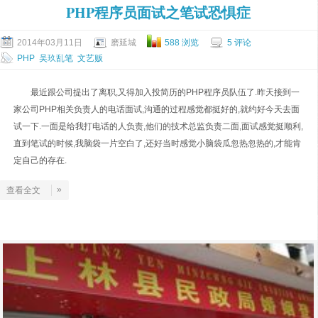
PHP程序员面试之笔试恐惧症
2014年03月11日
磨延城
588 浏览
5 评论
PHP
吴玖乱笔
文艺贩
​最近跟公司提出了离职,又得加入投简历的PHP程序员队伍了.昨天接到一
家公司PHP相关负责人的电话面试,沟通的过程感觉都挺好的,就约好今天去面
试一下.一面是给我打电话的人负责,他们的技术总监负责二面,面试感觉挺顺利,
直到笔试的时候,我脑袋一片空白了,还好当时感觉小脑袋瓜忽热忽热的,才能肯
定自己的存在.
»
查看全文