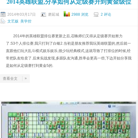
2014英雄联盟,分享如何从定级赛升到黄金级位
2014年03月17日
磨延城
2988 浏览
2 评论
文艺贩
美学控
2014年的英雄联盟排位赛更新之后,召唤师们又得从定级赛开始努力
了.S3个人排位赛,我只打到了白银2.当初是朋友推荐我玩英雄联盟的,然后就一
直跟他们玩大乱斗模式娱乐娱乐,很少玩经典模式,这就导致了打排位的时候,经
常把队友给卖了.后来实战发现,多跟队友沟通,胜率会更高一些,下边开始分享我
是如何从定级赛打到黄金5的.
»
查看全文