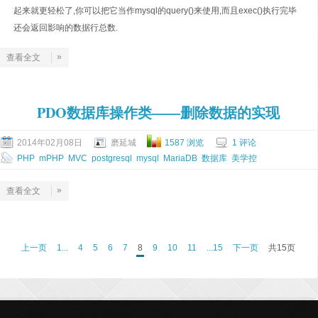
起来就更轻松了,你可以把它当作mysql的query()来使用,而且exec()执行完毕
还会返回影响的数据行总数.
»
查看全文
PDO数据库操作类——删除数据的实现
2014年02月08日
磨延城
1587 浏览
1 评论
PHP
mPHP
MVC
postgresql
mysql
MariaDB
数据库
美学控
»
查看全文
上一页
1...
4
5
6
7
8
9
10
11
...15
下一页
共15页