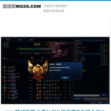
步途坎坷,磨者独行
悠悠长歌觅知音.