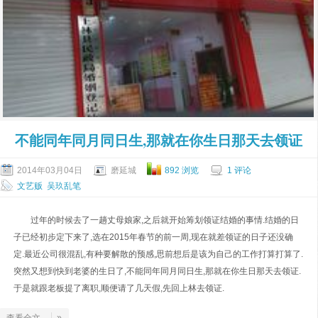
不能同年同月同日生,那就在你生日那天去领证
2014年03月04日
磨延城
892 浏览
1 评论
文艺贩
吴玖乱笔
过年的时候去了一趟丈母娘家,之后就开始筹划领证结婚的事情.结婚的日
子已经初步定下来了,选在2015年春节的前一周,现在就差领证的日子还没确
定.最近公司很混乱,有种要解散的预感,思前想后是该为自己的工作打算打算了.
突然又想到快到老婆的生日了,不能同年同月同日生,那就在你生日那天去领证.
于是就跟老板提了离职,顺便请了几天假,先回上林去领证.
»