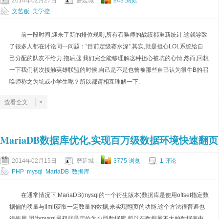
2014年02月27日
磨延城
843 浏览
文艺贩
美学控
前一段时间,迎来了新的排位规则,所有召唤师的战绩都重新统计.这就导致
了很多人都在讨论同一问题：“目前定级赛水深”.其实,就是担心LOL系统给自
己分配的队友不给力,拖后腿.我们完全能够理解这种担心被坑的心情,然而,回想
一下我们初次接触英雄联盟的时候,自己是不是也曾被那些自己认为很牛B的召
唤师称之为坑或小学生呢？所以都请相互理解一下.
»
查看全文
MariaDB数据库优化,实现百万级数据环境快速翻页
2014年02月15日
磨延城
3775 浏览
1 评论
PHP
mysql
MariaDB
数据库
在通常情况下,MariaDB(mysql的一个衍生版本)数据库是使用offset指定数
据偏的移量与limit获取一定数量的数据,来实现翻页的功能.这个方法很普遍也
很使用,因为mysql最初就是定位为小型数据库,所以在数据量不大的数据表中,