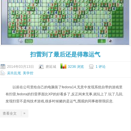
扫雷到了最后还是得靠运气
2014年03月13日
磨延城
3236 浏览
1 评论
吴玖乱笔
美学控
以前在公司里给自己的电脑装了fedora14,无意中发现系统自带的游戏里
有扫雷,fedora的扫雷界面比XP的好看多了,反正闲来无事,就玩上了.玩了几回,
发现扫雷不是纯技术游戏,很多时候赌的是运气,围观的同事都替我叹息.
»
查看全文