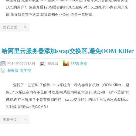
存服务器,完全可以把OCS当成memcached来使用.最令人兴奋的是,实名认证
ECS的用户可 免费开通128M缓存的的OCS服务.对于512MB的小内存用户来
说,简直就是雪中送炭.就算是初创业公司,也是一笔财富.
»
查看全文
给阿里云服务器添加swap交换区,避免OOM Killer
2014年07月18日
磨延城
2835 浏览
服务器
美学控
查找了一些资料,了解到Linux系统有一种内存保护机制（OOM Killer）,避
免Linux系统在内存不足的时候,影响系统内核正常运行,就会kill一些“不重要”的
进程.内存不够用？不是有虚拟内存（swap交换区）的吗？当我再次观察htop
的时候,发现swp为0/0MB！
»
查看全文