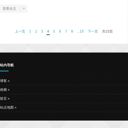
»
查看全文
上一页
1
2
3
4
5
6
7
8
...15
下一页
共15页
站内导航
博客
画廊
留言
站点地图