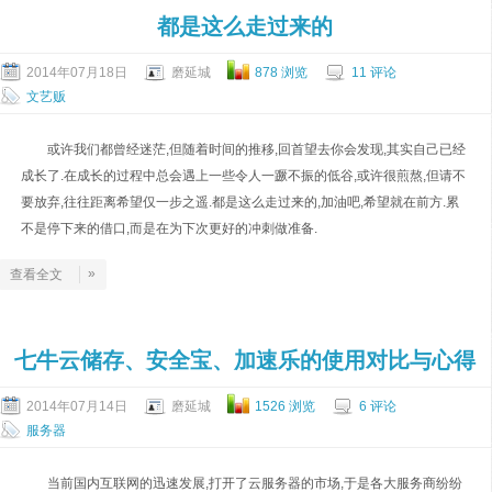
都是这么走过来的
2014年07月18日
磨延城
878 浏览
11 评论
文艺贩
或许我们都曾经迷茫,但随着时间的推移,回首望去你会发现,其实自己已经
成长了.在成长的过程中总会遇上一些令人一蹶不振的低谷,或许很煎熬,但请不
要放弃,往往距离希望仅一步之遥.都是这么走过来的,加油吧,希望就在前方.累
不是停下来的借口,而是在为下次更好的冲刺做准备.
»
查看全文
七牛云储存、安全宝、加速乐的使用对比与心得
2014年07月14日
磨延城
1526 浏览
6 评论
服务器
当前国内互联网的迅速发展,打开了云服务器的市场,于是各大服务商纷纷