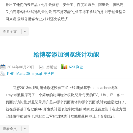
推出了他们的云产品：七牛云储存、安全宝、百度加速乐、阿里云、腾讯云、
又拍云等各种让然选到晕的云.云不是万能的,但不得不承认的是,对于创业型公
司来说,云服务足够专业,相对还比较经济.
»
查看全文
给博客添加浏览统计功能
2014年06月29日
磨延城
623 浏览
PHP
MariaDB
mysql
美学控
回想2013年,那时磨途歌还没有正式上线,我就基于memcached缓存
+mysql数据库写了一个简单的访问统计模块,记录每天的PV、UV、IP、各个
页面的访问量,并且记录用户是从哪个页面跳转到哪个页面.统计功能是做好了,
就在我要基于谷歌的API开发统计图表绘制功能的时候,发现百度统计在这方面
已经做得很完善了,就把自己写的浏览统计功能屏蔽掉,换上了百度统计.
»
查看全文