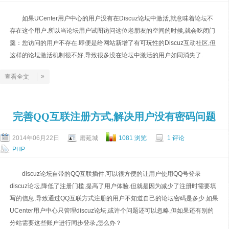
如果UCenter用户中心的用户没有在Discuz论坛中激活,就意味着论坛不
存在这个用户.所以当论坛用户试图访问这位老朋友的空间的时候,就会吃闭门
羹：您访问的用户不存在.即便是给网站新增了有可玩性的Discuz互动社区,但
这样的论坛激活机制很不好,导致很多没在论坛中激活的用户如同消失了.
»
查看全文
完善QQ互联注册方式,解决用户没有密码问题
2014年06月22日
磨延城
1081 浏览
1 评论
PHP
discuz论坛自带的QQ互联插件,可以很方便的让用户使用QQ号登录
discuz论坛,降低了注册门槛,提高了用户体验.但就是因为减少了注册时需要填
写的信息,导致通过QQ互联方式注册的用户不知道自己的论坛密码是多少.如果
UCenter用户中心只管理discuz论坛,或许个问题还可以忽略,但如果还有别的
分站需要这些账户进行同步登录,怎么办？