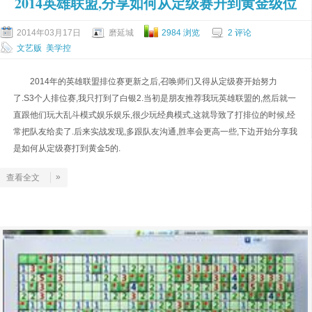
2014英雄联盟,分享如何从定级赛升到黄金级位
2014年03月17日
磨延城
2984 浏览
2 评论
文艺贩
美学控
2014年的英雄联盟排位赛更新之后,召唤师们又得从定级赛开始努力
了.S3个人排位赛,我只打到了白银2.当初是朋友推荐我玩英雄联盟的,然后就一
直跟他们玩大乱斗模式娱乐娱乐,很少玩经典模式,这就导致了打排位的时候,经
常把队友给卖了.后来实战发现,多跟队友沟通,胜率会更高一些,下边开始分享我
是如何从定级赛打到黄金5的.
»
查看全文