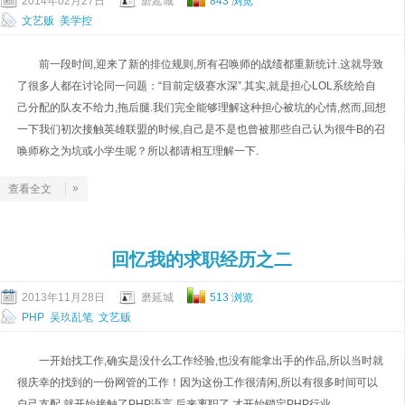
2014年02月27日
磨延城
843 浏览
文艺贩
美学控
前一段时间,迎来了新的排位规则,所有召唤师的战绩都重新统计.这就导致
了很多人都在讨论同一问题：“目前定级赛水深”.其实,就是担心LOL系统给自
己分配的队友不给力,拖后腿.我们完全能够理解这种担心被坑的心情,然而,回想
一下我们初次接触英雄联盟的时候,自己是不是也曾被那些自己认为很牛B的召
唤师称之为坑或小学生呢？所以都请相互理解一下.
»
查看全文
回忆我的求职经历之二
2013年11月28日
磨延城
513 浏览
PHP
吴玖乱笔
文艺贩
一开始找工作,确实是没什么工作经验,也没有能拿出手的作品,所以当时就
很庆幸的找到的一份网管的工作！因为这份工作很清闲,所以有很多时间可以
自己支配,就开始接触了PHP语言.后来离职了,才开始锁定PHP行业.