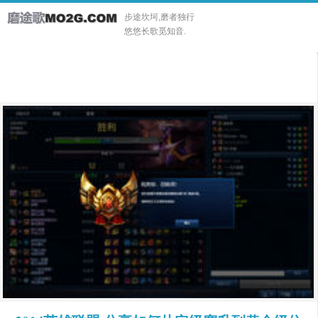
步途坎坷,磨者独行
悠悠长歌觅知音.