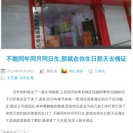
不能同年同月同日生,那就在你生日那天去领证
2014年03月04日
磨延城
892 浏览
1 评论
文艺贩
吴玖乱笔
过年的时候去了一趟丈母娘家,之后就开始筹划领证结婚的事情.结婚的日
子已经初步定下来了,选在2015年春节的前一周,现在就差领证的日子还没确
定.最近公司很混乱,有种要解散的预感,思前想后是该为自己的工作打算打算了.
突然又想到快到老婆的生日了,不能同年同月同日生,那就在你生日那天去领证.
于是就跟老板提了离职,顺便请了几天假,先回上林去领证.
»