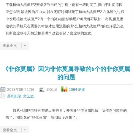
下载植物大战僵尸2安卓版到自己的手机上也有一段时间了,但由于时间原因,
没怎么玩.最近因为压力大,就在闲暇时间试玩了植物大战僵尸2.在体验的过程
中发现植物大战僵尸2有一个抽奖功能,移动用户每天都可以抽一次奖,但是磨
途歌的手机只在需要的时候才使用流量的,那么,植物大战僵尸2的程序是怎么
判断磨途歌今天抽没抽奖呢？这就引起了磨途歌的注意.
»
查看全文
《非你莫属》因为非你莫属导致的6个的非你莫属
的问题
2013年09月12日
磨延城
1094 浏览
吴玖乱笔
文艺贩
自从张绍刚老师宣布退出主持界，并离开非你莫属以后，我依然习惯性的
看了几期新版的“非你莫属”，就彻底没念想了。
»
查看全文