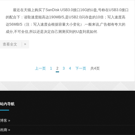
最近在天猫上购买了SanDisk USB3.0接口16G的U盘,号称在USB3.0接口
的配合下：读取速度能高达190MB/S,是USB2.0闪存盘的10倍；写入速度高
达56MB/S（注：写入速度会根据容量大小变化）.一般来说,广告都有夸大的
成分,不可全信,所以还是决定自己测测买到的U盘到底如何.
»
查看全文
上一页
1
2
3
4
下一页
共4页
站内导航
博客
画廊