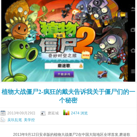
植物大战僵尸2-疯狂的戴夫告诉我关于僵尸们的一
个秘密
2013年09月29日
磨延城
2474 浏览
吴玖乱笔
美学控
2013年9月12日安卓版的植物大战僵尸2在中国大陆地区全球首发,磨途歌