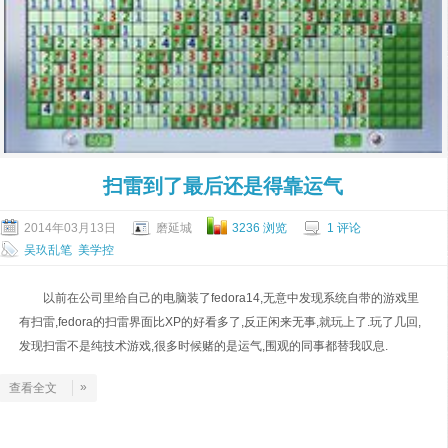
扫雷到了最后还是得靠运气
2014年03月13日
磨延城
3236 浏览
1 评论
吴玖乱笔
美学控
以前在公司里给自己的电脑装了fedora14,无意中发现系统自带的游戏里
有扫雷,fedora的扫雷界面比XP的好看多了,反正闲来无事,就玩上了.玩了几回,
发现扫雷不是纯技术游戏,很多时候赌的是运气,围观的同事都替我叹息.
»
查看全文