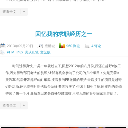
»
查看全文
回忆我的求职经历之一
2013年09月29日
磨延城
960 浏览
4 评论
PHP
linux
吴玖乱笔
文艺贩
时间过得真快,一晃一年就过去了,回想2012年的八月份,我还在越野e族工
作,因为得到部门老大的赏识,让我有机会参与了公司的几个项目：先是完善e
族汽车,然后开发越野e族-车库,接着参与FB微博的维护,最后接手的项目是越野
e族-活动.还记得当时刚把后台做好,要套程序了,但因为我生了病,间接性的高烧
持续了快一个月,最后查出来是血播型肺结核,只能无奈的辞职回家里养病了.
»
查看全文