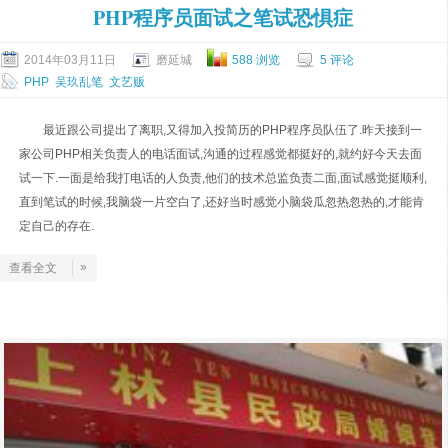
PHP程序员面试之笔试恐惧症
2014年03月11日
磨延城
588 浏览
5 评论
PHP
吴玖乱笔
文艺贩
​最近跟公司提出了离职,又得加入投简历的PHP程序员队伍了.昨天接到一
家公司PHP相关负责人的电话面试,沟通的过程感觉都挺好的,就约好今天去面
试一下.一面是给我打电话的人负责,他们的技术总监负责二面,面试感觉挺顺利,
直到笔试的时候,我脑袋一片空白了,还好当时感觉小脑袋瓜忽热忽热的,才能肯
定自己的存在.
»
查看全文