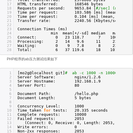
17
HTML transferred: 168546 bytes
18
Requests per second: 9653.84 [
#/sec] (mean)
19
Time per request: 103.586 [ms] (mean)
20
Time per request: 0.104 [ms] (mean, across a
21
Transfer rate: 2240.56 [Kbytes
/sec
] rec
22
23
Connection Times (ms)
24
min mean[+
/-sd
] median max
25
Connect: 0 23 118.7 7 1005
26
Processing: 2 14 9.6 11 234
27
Waiting: 0 9 7.8 8 230
28
Total: 6 37 119.6 18 1016
PHP程序的ab压力测试结果如下
1
[mo2g@localhost git]
# ab -c 1000 -n 10000 192.1
2
Server Software: nginx
/1
.2.6
3
Server Hostname: 192.168.1.9
4
Server Port: 80
5
6
Document Path:
/hello
.php
7
Document Length: 5 bytes
8
9
Concurrency Level: 1000
10
Time taken
for
tests: 20.335 seconds
11
Complete requests: 10000
12
Failed requests: 2053
13
(Connect: 0, Receive: 0, Length: 2053, Except
14
Write errors: 0
15
Non-2xx responses: 2053