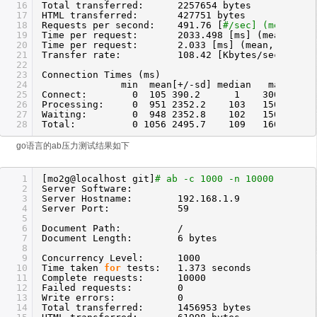
16
Total transferred: 2257654 bytes
17
HTML transferred: 427751 bytes
18
Requests per second: 491.76 [
#/sec] (mean)
19
Time per request: 2033.498 [ms] (mean)
20
Time per request: 2.033 [ms] (mean, across a
21
Transfer rate: 108.42 [Kbytes
/sec
] rece
22
23
Connection Times (ms)
24
min mean[+
/-sd
] median max
25
Connect: 0 105 390.2 1 3001
26
Processing: 0 951 2352.2 103 15020
27
Waiting: 0 948 2352.8 102 15020
28
Total: 0 1056 2495.7 109 16019
go语言的ab压力测试结果如下
1
[mo2g@localhost git]
# ab -c 1000 -n 10000 192.16
2
Server Software:
3
Server Hostname: 192.168.1.9
4
Server Port: 59
5
6
Document Path: /
7
Document Length: 6 bytes
8
9
Concurrency Level: 1000
10
Time taken
for
tests: 1.373 seconds
11
Complete requests: 10000
12
Failed requests: 0
13
Write errors: 0
14
Total transferred: 1456953 bytes