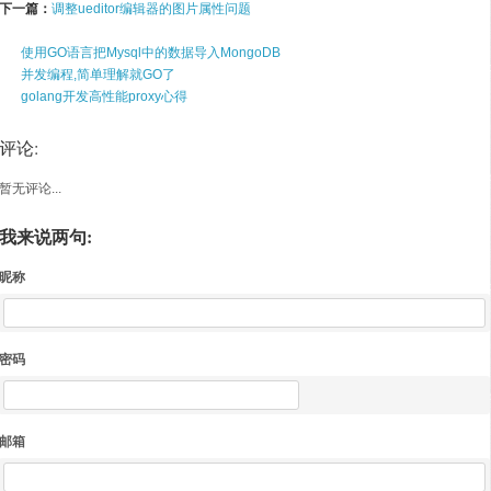
下一篇：
调整ueditor编辑器的图片属性问题
使用GO语言把Mysql中的数据导入MongoDB
并发编程,简单理解就GO了
golang开发高性能proxy心得
评论:
暂无评论...
我来说两句:
昵称
密码
邮箱