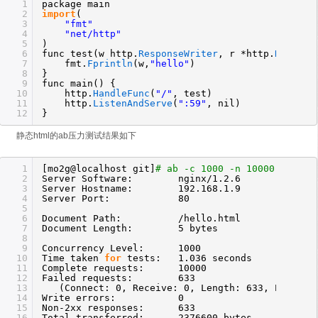
1
package main
2
import
(
3
"fmt"
4
"net/http"
5
)
6
func test(w http.
ResponseWriter
, r *http.
Request
7
fmt.
Fprintln
(w,
"hello"
)
8
}
9
func main() {
10
http.
HandleFunc
(
"/"
, test)
11
http.
ListenAndServe
(
":59"
, nil)
12
}
静态html的ab压力测试结果如下
1
[mo2g@localhost git]
# ab -c 1000 -n 10000 192.16
2
Server Software: nginx
/1
.2.6
3
Server Hostname: 192.168.1.9
4
Server Port: 80
5
6
Document Path:
/hello
.html
7
Document Length: 5 bytes
8
9
Concurrency Level: 1000
10
Time taken
for
tests: 1.036 seconds
11
Complete requests: 10000
12
Failed requests: 633
13
(Connect: 0, Receive: 0, Length: 633, Excepti
14
Write errors: 0
15
Non-2xx responses: 633
16
Total transferred: 2376600 bytes