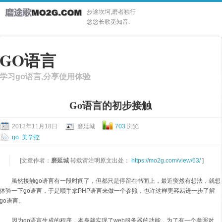
步途坎坷,磨者独行
悠悠长歌觅知音.
GO语言
学习go语言,分享使用体验
Go语言的初步接触
2013年11月18日
磨延城
703
浏览
go
美学控
[文章作者：
磨延城
转载请注明原文出处：
https://mo2g.com/view/63/
]
虽然接触go语言有一段时间了，但都只是停留在书面上，最近突然有想法，就想
体验一下go语言，于是顺手拿PHP语言来做一个参照，也许这样更容易进一步了解
go语言。
因为go语言生成的程序，本身就实现了web服务器的功能，为了有一个参照对