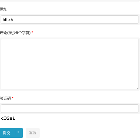
网址
评论(至少9个字符)
*
验证码
*
»
提交
重置