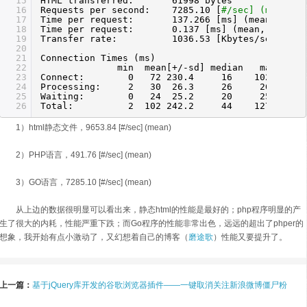
15
HTML transferred: 61998 bytes
16
Requests per second: 7285.10 [
#/sec] (mean)
17
Time per request: 137.266 [ms] (mean)
18
Time per request: 0.137 [ms] (mean, across a
19
Transfer rate: 1036.53 [Kbytes
/sec
] rec
20
21
Connection Times (ms)
22
min mean[+
/-sd
] median max
23
Connect: 0 72 230.4 16 1022
24
Processing: 2 30 26.3 26 261
25
Waiting: 0 24 25.2 20 250
26
Total: 2 102 242.2 44 1279
1）html静态文件，9653.84 [#/sec] (mean)
2）PHP语言，491.76 [#/sec] (mean)
3）GO语言，7285.10 [#/sec] (mean)
从上边的数据很明显可以看出来，静态html的性能是最好的；php程序明显的产
生了很大的内耗，性能严重下跌；而Go程序的性能非常出色，远远的超出了phper的
想象，我开始有点小激动了，又幻想着自己的博客（
磨途歌
）性能又要提升了。
上一篇：
基于jQuery库开发的谷歌浏览器插件——一键取消关注新浪微博僵尸粉