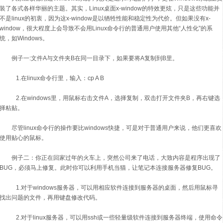
装了各式各样华丽的主题。其实，Linux桌面x-window的特效更炫，只是这些功能并
不是linux的初衷，因为这x-window是以牺牲性能和稳定性为代价。但如果没有x-
window，很大程度上会导致不会用Linux命令行的普通用户使用其他“人性化”的系
统，如Windows。
例子一:文件A与文件夹B在同一目录下，如果要将A复制到B里。
1.在linux命令行里，输入：cp A B
2.在windows里，用鼠标右击文件A，选择复制，双击打开文件夹B，再右键选
择粘贴。
尽管linux命令行的操作要比windows快捷，可是对于普通用户来说，他们更喜欢
使用贴心的鼠标。
例子二：你正在回家过年的火车上，突然公司来了电话，大致内容是程序出现了
BUG，必须马上修复。此时你可以利用手机当猫，让笔记本连接服务器修复BUG。
1.对于windows服务器，可以用相应软件连接到服务器的桌面，然后用鼠标寻
找出问题的文件，再用键盘修改代码。
2.对于linux服务器，可以用ssh或一些轻量级软件连接到服务器终端，使用命令