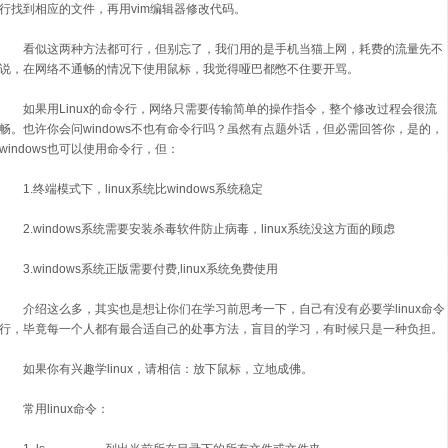
行找到相应的文件，再用vim编辑器修改代码。
看似这两种方法都可行，但别忘了，我们用的是手机当猫上网，耗费的流量先不
说，在网络不通畅的情况下使用鼠标，我觉得哑巴都憋不住要开骂。
如果用Linux的命令行，网络只需要传输简单的操作指令，整个修改过程会很流
畅。也许你会问windows不也有命令行吗？虽然有点题外话，但必需回答你，是的，
windows也可以使用命令行，但：
1.终端模式下，linux系统比windows系统稳定
2.windows系统需要安装杀毒软件防止病毒，linux系统没这方面的顾虑
3.windows系统正版需要付费,linux系统免费使用
介绍这么多，其实也是想让你们在学习前思考一下，自己有没有必要学linux命令
行，毕竟每一个人都有最合适自己的处事方法，盲目的学习，有时候只是一种负担。
如果你有兴趣学linux，请相信：放下鼠标，立地成佛。
常用linux命令：