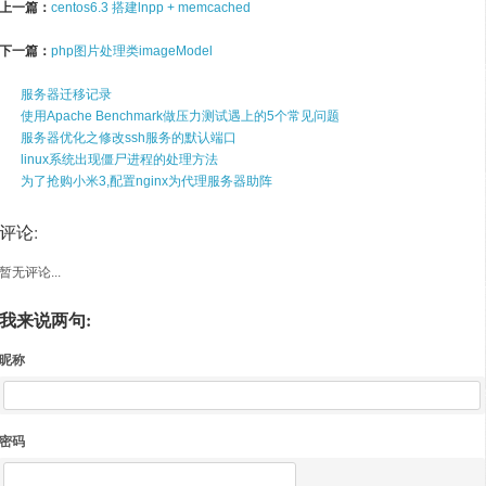
上一篇：
centos6.3 搭建lnpp + memcached
下一篇：
php图片处理类imageModel
服务器迁移记录
使用Apache Benchmark做压力测试遇上的5个常见问题
服务器优化之修改ssh服务的默认端口
linux系统出现僵尸进程的处理方法
为了抢购小米3,配置nginx为代理服务器助阵
评论:
暂无评论...
我来说两句:
昵称
密码