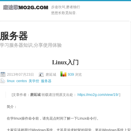
步途坎坷,磨者独行
悠悠长歌觅知音.
服务器
学习服务器知识,分享使用体验
Linux入门
2013年07月23日
磨延城
939
浏览
linux
centos
美学控
服务器
[文章作者：
磨延城
转载请注明原文出处：
https://mo2g.com/view/19/
]
简介：
在学linux操作命令前，请先花点时间了解一下Linux命令行。
大家应该都用过Windows系统，尤其是追求时髦的同学，更在Windows系统上安