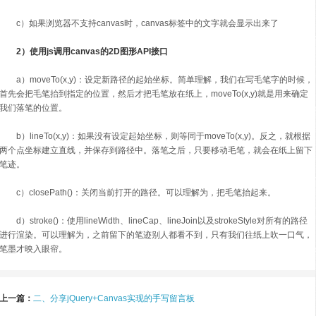
c）如果浏览器不支持canvas时，canvas标签中的文字就会显示出来了
2）使用js调用canvas的2D图形API接口
a）moveTo(x,y)：设定新路径的起始坐标。简单理解，我们在写毛笔字的时候，
首先会把毛笔抬到指定的位置，然后才把毛笔放在纸上，moveTo(x,y)就是用来确定
我们落笔的位置。
b）lineTo(x,y)：如果没有设定起始坐标，则等同于moveTo(x,y)。反之，就根据
两个点坐标建立直线，并保存到路径中。落笔之后，只要移动毛笔，就会在纸上留下
笔迹。
c）closePath()：关闭当前打开的路径。可以理解为，把毛笔抬起来。
d）stroke()：使用lineWidth、lineCap、lineJoin以及strokeStyle对所有的路径
进行渲染。可以理解为，之前留下的笔迹别人都看不到，只有我们往纸上吹一口气，
笔墨才映入眼帘。
上一篇：
二、分享jQuery+Canvas实现的手写留言板