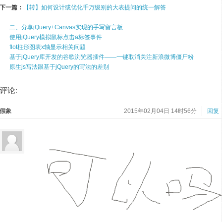
下一篇：
【转】如何设计或优化千万级别的大表提问的统一解答
二、分享jQuery+Canvas实现的手写留言板
使用jQuery模拟鼠标点击a标签事件
flot柱形图表x轴显示相关问题
基于jQuery库开发的谷歌浏览器插件——一键取消关注新浪微博僵尸粉
原生js写法跟基于jQuery的写法的差别
评论:
假象
2015年02月04日 14时56分
回复