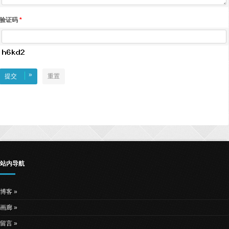
验证码
*
»
提交
重置
站内导航
博客
画廊
留言