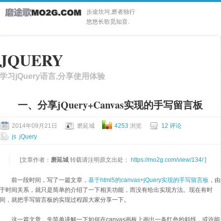
步途坎坷,磨者独行
悠悠长歌觅知音.
JQUERY
学习jQuery语言,分享使用体验
一、分享jQuery+Canvas实现的手写留言板
2014年09月21日
磨延城
4253
浏览
12 评论
js
jQuery
[文章作者：
磨延城
转载请注明原文出处：
https://mo2g.com/view/134/
]
前一段时间，写了一篇文章，
基于html5的canvas+jQuery实现的手写留言板
，由
于时间关系，就只是简单的介绍了一下相关功能，而没有给出实现方法。现在有时
间，就把手写留言板的实现过程跟大家分享一下。
这一篇文章，先简单讲解一下如何在canvas画板上画出一条红色的斜线，或许能