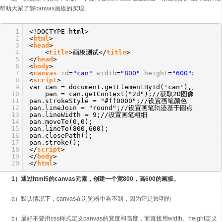
帮助大家了解canvas画板的实现。
1
<!DOCTYPE html>
2
<
html
>
3
<
head
>
4
<
title
>画板测试</
title
>
5
</
head
>
6
<
body
>
7
<
canvas
id
=
"can"
width
=
"800"
height
=
"600"
>Canva
8
<
script
>
9
var can = document.getElementById('can'),//获取c
10
pan = can.getContext("2d");//获取2D图像API接口
11
pan.strokeStyle = "#ff0000";//设置画笔颜色
12
pan.lineJoin = "round";//设置画笔轨迹基于圆点拼接
13
pan.lineWidth = 9;//设置画笔粗细
14
pan.moveTo(0,0);
15
pan.lineTo(800,600);
16
pan.closePath();
17
pan.stroke();
18
</
script
>
19
</
body
>
20
</
html
>
1）通过html5的canvas元素，创建一个宽800，高600的画板。
a）默认情况下，canvas在浏览器中看不到，因为它是透明的
b）最好不要用css样式定义canvas的宽度和高度，而直接用width、height定义