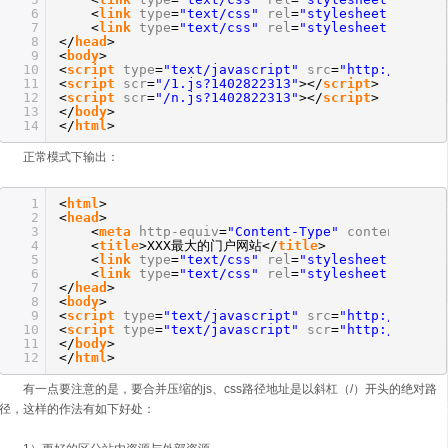
6
<
link
type
=
"text/css"
rel
=
"stylesheet"
href
=
7
<
link
type
=
"text/css"
rel
=
"stylesheet"
href
=
8
</
head
>
9
<
body
>
10
<
script
type
=
"text/javascript"
src
=
"http://xxx.x
11
<
script
scr
=
"/1.js?1402822313"
></
script
>
12
<
script
scr
=
"/n.js?1402822313"
></
script
>
13
</
body
>
14
</
html
>
正常模式下输出：
1
<
html
>
2
<
head
>
3
<
meta
http-equiv
=
"Content-Type"
content
=
"tex
4
<
title
>XXX最大的门户网站</
title
>
5
<
link
type
=
"text/css"
rel
=
"stylesheet"
href
=
6
<
link
type
=
"text/css"
rel
=
"stylesheet"
href
=
7
</
head
>
8
<
body
>
9
<
script
type
=
"text/javascript"
src
=
"http://xxx.x
10
<
script
type
=
"text/javascript"
scr
=
"http://xxx.x
11
</
body
>
12
</
html
>
有一点要注意的是，要合并压缩的js、css路径地址是以斜杠（/）开头的绝对路
径，这样的作法有如下好处：