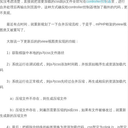
实没考虑清楚，直接就把需要加载的css跟js文件全部写在
controller控制器
里，进行
合并处理后再输出到页面中。这种方式确实给controller控制器增加了额外的代码，更
不美观。
最近有点时间，就重新规划了一下合并压缩流程，于是乎，mPHP框架的view视
图类又被重写了。
大致说一下更新后的的view视图类实现的功能：
1）获取模版中本地的js与css文件路径
2）系统运行在调试模式，则js与css添加时间戳，并按原始顺序生成资源加载代
码
3）系统运行在正常模式，则js与css先经过合并压缩，再生成相应的资源加载代
码
a）压缩文件不存在，则生成压缩文件
b）压缩文件存在，则遍历需要压缩的js或css，如果有文件被修改过，就重新
生成新的压缩文件
4）最后：把模版中特殊的标签替换为资源加载代码，css暂定为<link />，js暂定