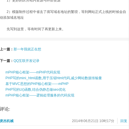
1）更好的区分站内资源与外部资源
2）模版制作过程中省去了填写域名地址的繁琐，等到网站正式上线的时候会自
动添加域名地址
先写到这里，等有时间了再更新上来。
上一篇：
那一年我就正在想
下一篇：
QQ互联开发记录
mPHP核心框架——mPHP代码实现
PHP写的mini_html函数,用于压缩html代码,减少网站数据传输量
基于MVC思想的PHP核心框架——mPHP
PHP写的U()函数,结合伪静态做seo优化
mPHP核心框架——逻辑处理服务的代码实现
评论:
麦杰机械
2014年06月21日 10时17分
回复