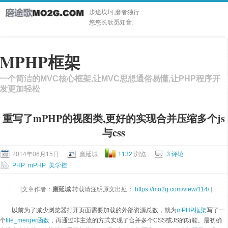
步途坎坷,磨者独行
悠悠长歌觅知音.
MPHP框架
一个简洁的MVC核心框架,让MVC思想通俗易懂,让PHP程序开
发更加轻松
重写了mPHP的视图类,更好的实现合并压缩多个js
与css
2014年06月15日
磨延城
1132
浏览
3 评论
PHP
mPHP
美学控
[文章作者：
磨延城
转载请注明原文出处：
https://mo2g.com/view/114/
]
以前为了减少浏览器打开页面需要加载的外部资源总数，就为
mPHP框架
写了一
个
file_merger函数
，再通过非主流的方式实现了合并多个CSS或JS的功能。最初确