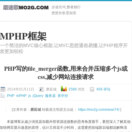
步途坎坷,磨者独行
悠悠长歌觅知音.
MPHP框架
一个简洁的MVC核心框架,让MVC思想通俗易懂,让PHP程序开
发更加轻松
PHP写的file_merger函数,用来合并压缩多个js或
css,减少网站连接请求
2014年01月11日
磨延城
1589
浏览
456 评论
PHP
mPHP
js
jQuery
服务器
美学控
[文章作者：
磨延城
转载请注明原文出处：
https://mo2g.com/view/74/
]
本篇博客从减少浏览器加载外部资源连接数的思考角度着手，要想深入了解其他
加快网页显示速度的原理，估计又得花不少时间，这需要把前端跟后端都说解释清