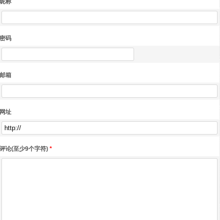
昵称
密码
邮箱
网址
评论(至少9个字符)
*