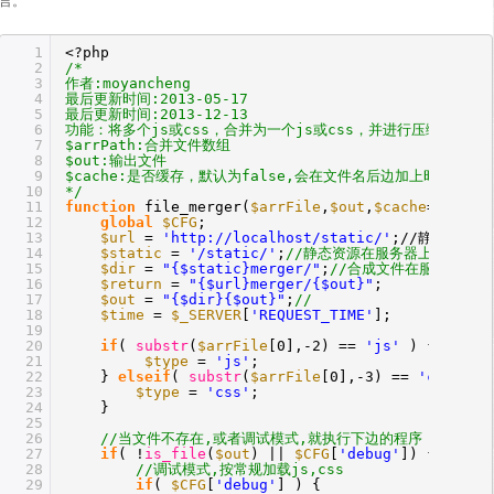
言。
1
<?php
2
/*
3
作者:moyancheng
4
最后更新时间:2013-05-17
5
最后更新时间:2013-12-13
6
功能：将多个js或css，合并为一个js或css，并进行压缩
7
$arrPath:合并文件数组
8
$out:输出文件
9
$cache:是否缓存，默认为false,会在文件名后边加上时间戳，如mai
10
*/
11
function
file_merger(
$arrFile
,
$out
,
$cache
=false)
12
global
$CFG
;
13
$url
=
'http://localhost/static/'
;//静态资源
14
$static
=
'/static/'
;
//静态资源在服务器上的存储
15
$dir
=
"{$static}merger/"
;
//合成文件在服务器上
16
$return
=
"{$url}merger/{$out}"
;
17
$out
=
"{$dir}{$out}"
;
//
18
$time
=
$_SERVER
[
'REQUEST_TIME'
];
19
20
if
(
substr
(
$arrFile
[0],-2) ==
'js'
) {
21
$type
=
'js'
;
22
}
elseif
(
substr
(
$arrFile
[0],-3) ==
'css'
) 
23
$type
=
'css'
;
24
}
25
26
//当文件不存在,或者调试模式,就执行下边的程序
27
if
( !
is_file
(
$out
) ||
$CFG
[
'debug'
]) {
28
//调试模式,按常规加载js,css
29
if
(
$CFG
[
'debug'
] ) {