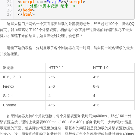
24
<
script
scr
=
"n.js"
></
script
>
25
<!-- 外部js脚本资源 结束-->
26
</
body
>
27
</
html
>
这些大型门户网站一个页面需要加载的外部资源总数，经常超过100个。腾讯QQ
首页，就加载高达了192个外部资源。相信这个数字是经过腾讯的前端团队尽了最大
努力才压缩下来的结果，如果没做过处理，会怎样？
请看下边的表格，分别显示了各个浏览器在同一时间，能向同一域名请求的最大
并发连接数。
浏览器
HTTP 1.1
HTTP 1.0
IE 6、7、8
2~6
4~6
Firefox
2~6
6~8
Safari
4
4
Chrome
4~6
4~6
如果浏览器支持8个并发链接，每个外部资源加载时间为400ms，那么160个外
部资源连接，理论上就需要8000ms（160 ÷ 8 × 400）的加载时间，大约8秒才能显
示完整的页面。但实际的情况更加复杂，最基本的问题就是要加载的外部资源数据包
的大小，这一因素直接影响了加载时间，要想保证每个外部资源的加载时间为400ms