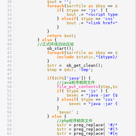
30
$out
=
''
;
31
foreach
(
$arrFile
as
$key
=>
$file
) {
32
if
(
$type
==
'js'
) {
33
$out
.=
"<script type="
text/
34
}
elseif
(
$type
==
'css'
) {
35
$out
.=
"<link href="
{
$url
}c
36
}
37
}
38
return
$out
;
39
}
else
{
40
//正式环境启动压缩
41
ob_start();
42
foreach
(
$arrFile
as
$key
=>
$file
) {
43
include
$static
.
"{$type}/{$file}
44
}
45
$str
= ob_get_clean();
46
$tmp
=
$dir
.
'tmp'
;
47
48
if
(
$CFG
[
'java'
]) {
49
//java程序精简文件
50
file_put_contents
(
$tmp
,
$str
);
51
if
(
$type
==
'js'
) {
52
$exec
=
"java -jar {$static}
53
}
elseif
(
$type
==
'css'
) {
54
$exec
=
"java -jar {$static
55
}
56
`
$exec
` ;
57
}
else
{
58
//php程序精简文件
59
$str
= preg_replace(
'#/*.+?*/#s
60
$str
= preg_replace(
'#(?<!http:
61
$str
= preg_replace(
'#[nrt]+#'
,