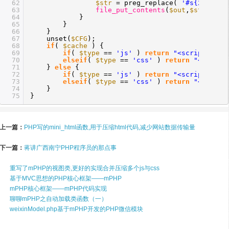
62
$str
= preg_replace(
'#s{2,}#'
,
'
63
file_put_contents
(
$out
,
$str
);
64
}
65
}
66
}
67
unset(
$CFG
);
68
if
(
$cache
) {
69
if
(
$type
==
'js'
)
return
"<script type
70
elseif
(
$type
==
'css'
)
return
"<link r
71
}
else
{
72
if
(
$type
==
'js'
)
return
"<script type
73
elseif
(
$type
==
'css'
)
return
"<link r
74
}
75
}
上一篇：
PHP写的mini_html函数,用于压缩html代码,减少网站数据传输量
下一篇：
蒋讲广西南宁PHP程序员的那点事
重写了mPHP的视图类,更好的实现合并压缩多个js与css
基于MVC思想的PHP核心框架——mPHP
mPHP核心框架——mPHP代码实现
聊聊mPHP之自动加载类函数（一）
weixinModel.php基于mPHP开发的PHP微信模块