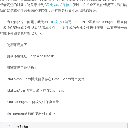
或者更短的时间，这又牵扯到
CDN分布式存储
。所以，在资金不足的情况下，我们能
做的就是减少外部资源的连接数，还有就是精简和压缩静态数据。
为了解决这一问题，我为
mPHP核心框架
写了一个PHP函数file_merger，用来合
并多个CSS样式文件或者JS脚本文件，并对生成的合成文件进行压缩，从而更进一步
的减小外部资源的数据大小。
使用环境如下：
测试环境地址：http://localhost/
测试环境目录结构：
/static/css/，css样式目录存在1.css，2.css两个文件
/static/js/，js脚本目录下存在1.js，2.js
/static/merger/，合成文件保存目录
file_merger函数的使用例子如下：
1
<?php