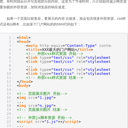
楚。有时间我会分开写其他部分的内容。这里为了节省时间，只介绍如何减少网页需
要加载的外部资源，加快浏览器的响应速度。
如果一个页面比较复杂，要展示的内容 比较多，就会包含很多外部资源、css样
式还有js脚本，比如某个门户网站的的html代码如下：
1
<
html
>
2
<
head
>
3
<
meta
http-equiv
=
"Content-Type"
content
=
"tex
4
<
title
>XXX最大的门户网站</
title
>
5
<!-- 外部css样式资源 开始-->
6
<
link
type
=
"text/css"
rel
=
"stylesheet"
href
=
7
<
link
type
=
"text/css"
rel
=
"stylesheet"
href
=
8
...
9
<
link
type
=
"text/css"
rel
=
"stylesheet"
href
=
10
<
link
type
=
"text/css"
rel
=
"stylesheet"
href
=
11
<!-- 外部css样式资源 结束-->
12
</
head
>
13
<
body
>
14
15
<!-- 页面展示图片 开始-->
16
<
img
src
=
"1.jpg"
>
17
...
18
<
img
src
=
"n.jpg"
>
19
<!-- 页面展示图片 结束-->
20
21
<!-- 外部js脚本资源 开始-->
22
<
script
scr
=
"1.js"
></
script
>
23
...