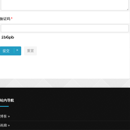
验证码
*
»
提交
重置
站内导航
博客
画廊